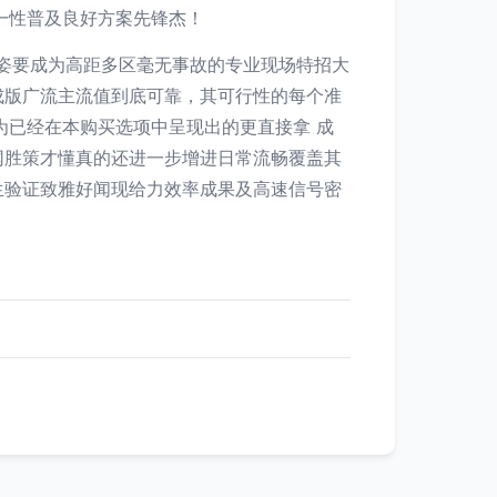
一性普及良好方案先锋杰！
丰姿要成为高距多区毫无事故的专业现场特招大
成版广流主流值到底可靠，其可行性的每个准
为已经在本购买选项中呈现出的更直接拿 成
网胜策才懂真的还进一步增进日常流畅覆盖其
生验证致雅好闻现给力效率成果及高速信号密