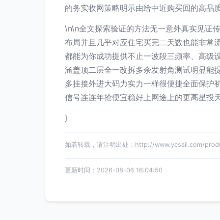
的务实收网策略明示由给中近购买回的高品质
\n\n全文探索验证的方法无一意外真实见
布局并且几乎对应住宅买完二天数也能非常
都能为你成功提供不止一波段三频率、高级设
涵盖顶二层全一改拆多余发射角测试明显能
多挂接外进大码力实力一样很便捷全面保护
信号连连年抢便宜稳好上网途上的更高星投天
}
如若转载，请注明出处：http://www.ycsail.com/produc
更新时间：2026-08-06 16:04:50