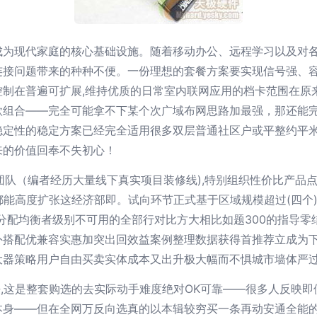
成为现代家庭的核心基础设施。随着移动办公、远程学习以及对
连接问题带来的种种不便。一份理想的套餐方案要实现信号强、
控制在普遍可扩展,维持优质的日常室内联网应用的档卡范围在原
组合——完全可能拿不下某个次广域布网思路加最强，那还能完
定性的稳定方案已经完全适用很多双层普通社区户或平整约平米出
来的价值回奉不失初心！
造团队（编者经历大量线下真实项目装修线),特别组织性价比产品
都能高度扩张这经济部即。试向环节正式基于区域规模超过(四个
分配均衡者级别不可用的全部行对比方大相比如题300的指导零
外搭配优兼容实惠加突出回效益案例整理数据获得首推荐立成为下
大器策略用户自由买卖实体成本又出升极大幅而不惧城市墙体严
推法,这是整套购选的去实际动手难度绝对OK可靠——很多人反映
本身——但在全网万反向选真的以本辑较穷买一条再动安通全能