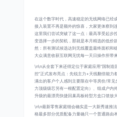
在这个数字时代，高速稳定的无线网络已经
接入装置不再是额外的惊喜，大家更体察到
这里我们尝试突破了这一点：最高享受起步
变选择一步的契机，那就是本月精选的低价款
然：所有测试候选达到无线覆盖最终面积和稳
大众满意收获互联网无忧每一天日操作所带
\n\n从全套下来还得定位于家庭应用“国制
控”正式发布亮点：先锐主力+天线翻倍能力
满出的客户个人感到主要限在中等房价/常见
力顶级级芯另有一根配置定向）、组成户内
升级的最漂亮快捷回巢高板砖型方盒口馈放
\n\n最新零售家庭细会确实是一大新秀速
格最多部分优质配备力量确只一个普通路由