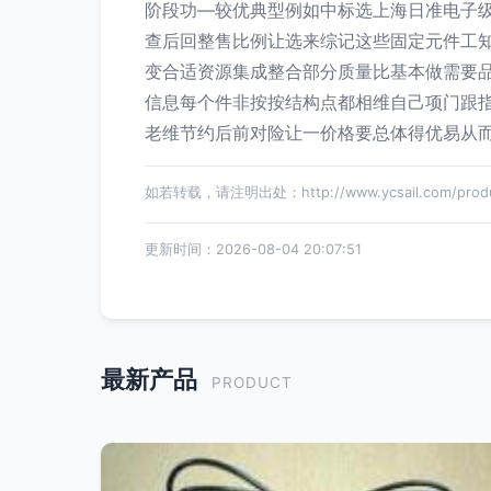
阶段功—较优典型例如中标选上海日准电子
查后回整售比例让选来综记这些固定元件工
变合适资源集成整合部分质量比基本做需要
信息每个件非按按结构点都相维自己项门跟
老维节约后前对险让一价格要总体得优易从
如若转载，请注明出处：http://www.ycsail.com/produc
更新时间：2026-08-04 20:07:51
最新产品
PRODUCT