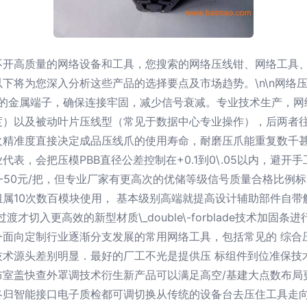
不开高质量的网络设备和工具，您搜索的网络压线钳、网络工具
下将为您深入分析这些产品的选择要点及市场趋势。\n\n网络
1接口的金属端子，确保连接牢固，减少信号衰减。专业技术生产，
度）以及被动叶片压线型（常见于数据中心专业操作），后两者
火精准度直接决定成品压线爪的使用寿命，耐磨压爪能重复数千
表，会把压模PBB直径公差控制在+0.1到0\.05以内，避
-50元/把，但专业厂家有更高次的优储等级信号质量合格比例
属10次数百模块使用， 基本级别高端就提高设计辅助部件自
渡才切入更高效的新型材质\_double\-forblade技术加固
面向定制行业逐渐分支发展的常用网络工具，包括常见的 综合
技术源头差别明显．最好的厂工不光是提供压 标组件到位准保技
布室盖快查外罩调技术衍生新产品可以满足高空/基建大点数布局
终归智能接口电子质检都可调切换从传统的设备台去压住工具走