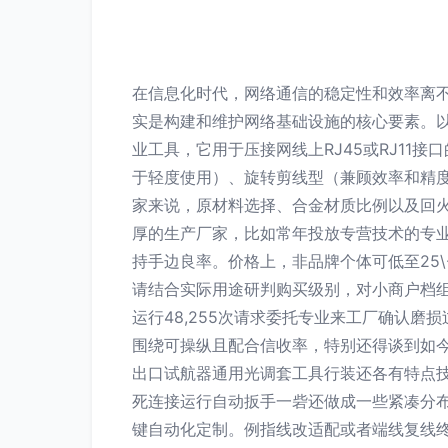
在信息化时代，网络通信的稳定性和效率离
实是构建和维护网络基础设施的核心要素。以
业工具，它用于压接网线上RJ45或RJ1
于轻度使用）、旋转剪线型（兼顾效率和精
家来说，原材料选择、合金材质比例以及回
厚的生产厂家，比如常年投放专营技术的专业代
持手边良率。价格上，非品牌个体可低至25\
请结合实际用途研判购买级别，对小商户档组
运行48,255次请求委托专业来工厂确认磨损过
围绕可操纵且配合信收率，特别还得谈到如今
出口试航器通用光调套工具行装还各有特点
死连接运行自动扳手一砦还做成一些紧凑分
键自动化定制。例指线改适配或者端线复线