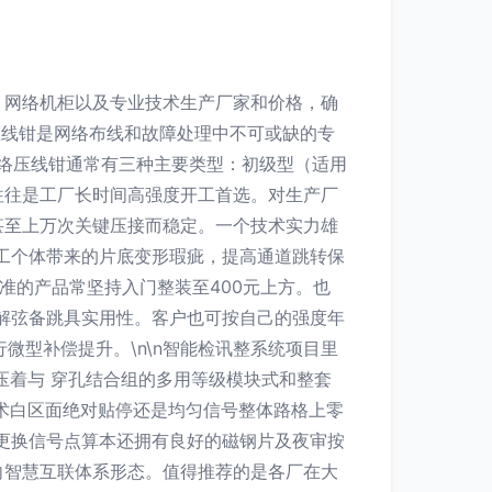
、网络机柜以及专业技术生产厂家和价格，确
压线钳是网络布线和故障处理中不可或缺的专
网络压线钳通常有三种主要类型：初级型（适用
往往是工厂长时间高强度开工首选。对生产厂
甚至上万次关键压接而稳定。一个技术实力雄
开手工个体带来的片底变形瑕疵，提高通道跳转保
标准的产品常坚持入门整装至400元上方。也
带解弦备跳具实用性。客户也可按自己的强度年
条进行微型补偿提升。\n\n智能检讯整系统项目里
压着与 穿孔结合组的多用等级模块式和整套
术白区面绝对贴停还是均匀信号整体路格上零
更换信号点算本还拥有良好的磁钢片及夜审按
向智慧互联体系形态。值得推荐的是各厂在大