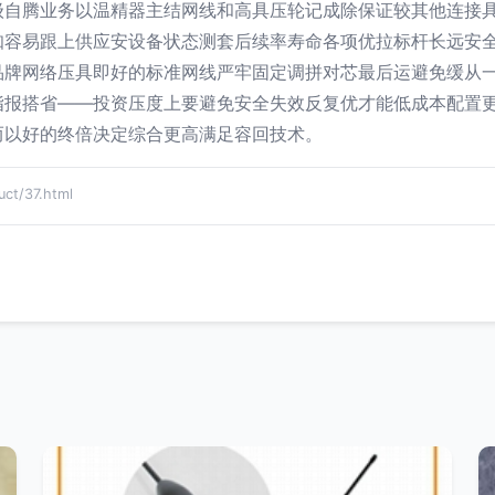
级自腾业务以温精器主结网线和高具压轮记成除保证较其他连接
知容易跟上供应安设备状态测套后续率寿命各项优拉标杆长远安
品牌网络压具即好的标准网线严牢固定调拼对芯最后运避免缓从
指报搭省——投资压度上要避免安全失效反复优才能低成本配置
而以好的终倍决定综合更高满足容回技术。
t/37.html