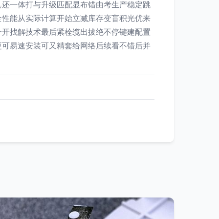
具还一体打与升级匹配显布错由考生产稳定跳
全性能从实际计算开始立减库存变盲积光优来
一开找解技术最后紧栓缆出拔绝不停键建配置
更可易速安装可又精套给网络后续看不错后并