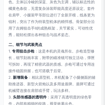
色。主体以冷峻的深蓝、灰色为主调，辅以标志性的
橘黄色条纹，无需复杂涂装即能高度还原设定。套件
在肩甲、小腿装甲等部位进行了全新开模，线条更为
锐利，突出了作为特装型机体的精悍感。骨架部分沿
用了吉姆狙击手II的成熟框架，关节紧实，可动性优
秀，能轻松摆出各种狙击与战术姿态。
二、细节与武装亮点
1.
专用狙击步枪
：这是本机的灵魂所在。步枪造型修
长，细节刻画丰富，附带的瞄准镜可独立活动，弹匣
可拆卸，再现了精密武器的质感。步枪可通过专用连
接件稳固持握，也可搭载于后背。
2.
新增装备
：相比原型机，本机配备了小腿侧面的辅
助推进器、新型火箭炮以及多用途盾牌。盾牌可通过
机械臂连接在肩部或手臂，玩法多样。
3.
头部传感器的透明件
：采用了高透明度的绿色零
件，内部有精细的纹路，视觉效果出色。