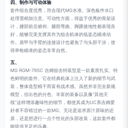
四、制作与可动体验
套件组合度优秀，符合现代MG水准。深色板件水口
处理需稍加注意。可动性方面，得益于优秀的骨架设
计，腰部前后俯仰、腿部弯曲、脚踝接地性都表现良
好，能够完美支撑其作为狙击机体的低姿态瞄准动
作。肩甲与手臂的连接设计也避免了与头部干涉，使
得举枪瞄准的姿态非常自然。
五、
MG RGM-79SC 吉姆狙击特装型是一款素质扎实、特
色鲜明的套件。它在经典机体上注入了新的细节与武
装，整体造型精干而富有战术感。虽然并非完全新规
模型，但出色的分色、丰富的装备以及像“其他天
线”这样增添趣味性的细节，都使其成为UC系吉姆爱
好者不容错过的一款MG。无论是追求原汁原味的还
原，还是想进行一点个性化的头部改装，这款套件都
能提供充足的乐趣。